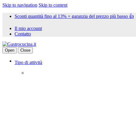
Skip to navigation
Skip to content
Sconti quantità fino al 13% + garanzia del prezzo più basso 👍
Il mio account
Contatto
Open
Close
Tipo di attività