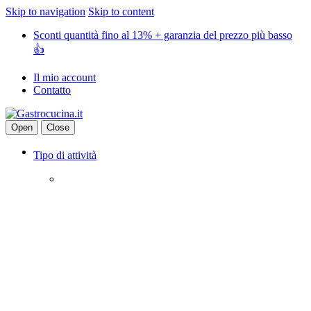
Skip to navigation
Skip to content
Sconti quantità fino al 13% + garanzia del prezzo più basso
👍
Il mio account
Contatto
Open
Close
Tipo di attività