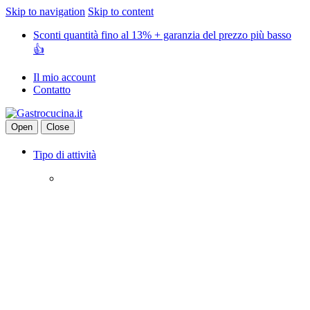
Skip to navigation
Skip to content
Sconti quantità fino al 13% + garanzia del prezzo più basso
👍
Il mio account
Contatto
Open
Close
Tipo di attività