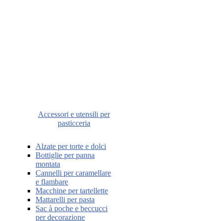
Accessori e utensili per
pasticceria
Alzate per torte e dolci
Bottiglie per panna
montata
Cannelli per caramellare
e flambare
Macchine per tartellette
Mattarelli per pasta
Sac à poche e beccucci
per decorazione