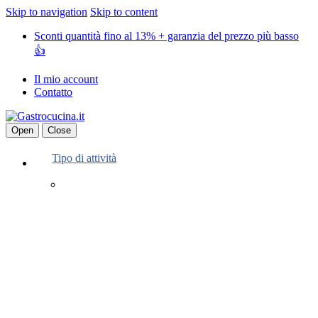
Skip to navigation
Skip to content
Sconti quantità fino al 13% + garanzia del prezzo più basso
👍
Il mio account
Contatto
Open
Close
Tipo di attività