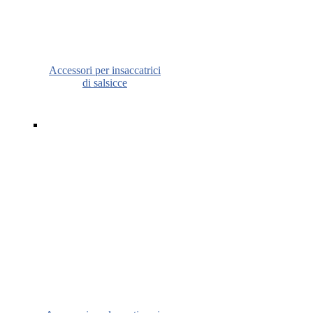
Accessori per insaccatrici
di salsicce