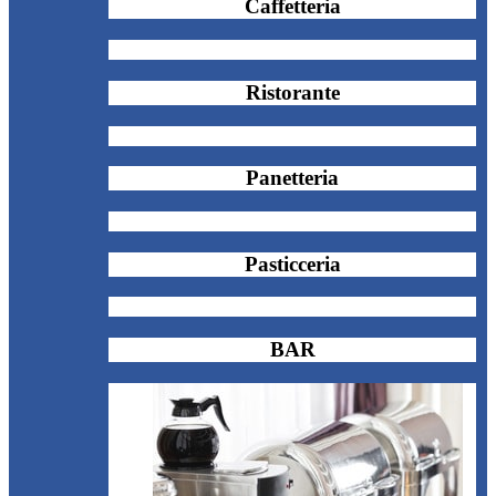
Caffetteria
Ristorante
Panetteria
Pasticceria
BAR