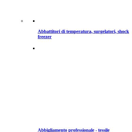
Abbattitori di temperatura, surgelatori, shock
freezer
Abbigliamento professionale - tessile