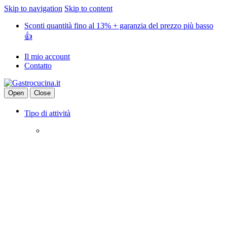
Skip to navigation
Skip to content
Sconti quantità fino al 13% + garanzia del prezzo più basso
👍
Il mio account
Contatto
Open
Close
Tipo di attività