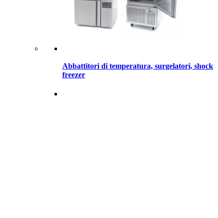
Abbattitori di temperatura, surgelatori, shock
freezer