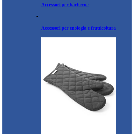
Accessori per barbecue
Accessori per enologia e frutticoltura