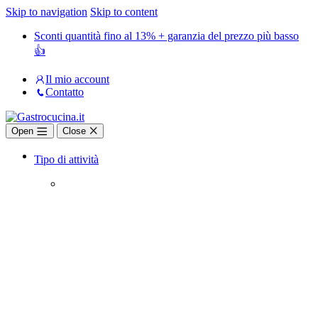
Skip to navigation
Skip to content
Sconti quantità fino al 13% + garanzia del prezzo più basso
👍
Il mio account
Contatto
Open
Close
Tipo di attività