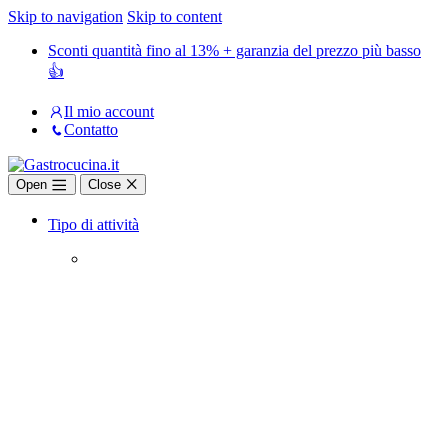
Skip to navigation
Skip to content
Sconti quantità fino al 13% + garanzia del prezzo più basso
👍
Il mio account
Contatto
Open
Close
Tipo di attività