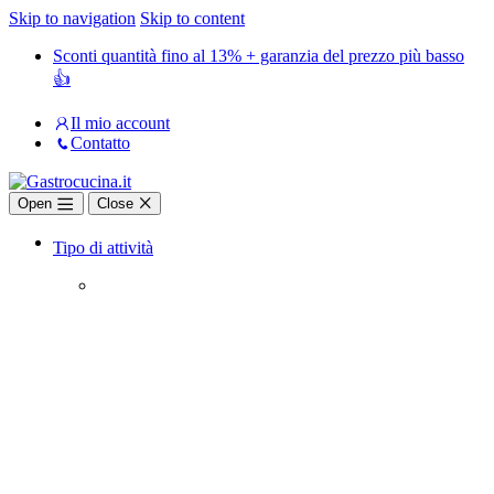
Skip to navigation
Skip to content
Sconti quantità fino al 13% + garanzia del prezzo più basso
👍
Il mio account
Contatto
Open
Close
Tipo di attività