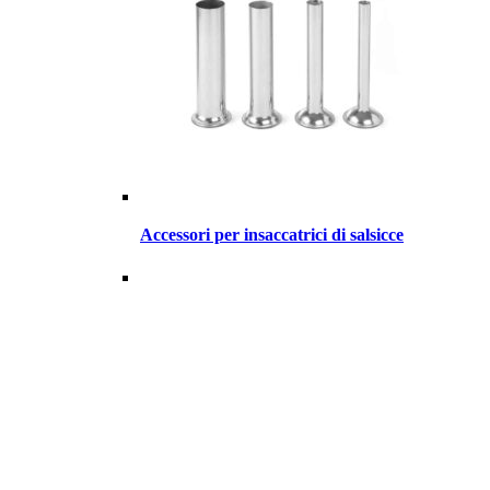
Accessori per insaccatrici di salsicce