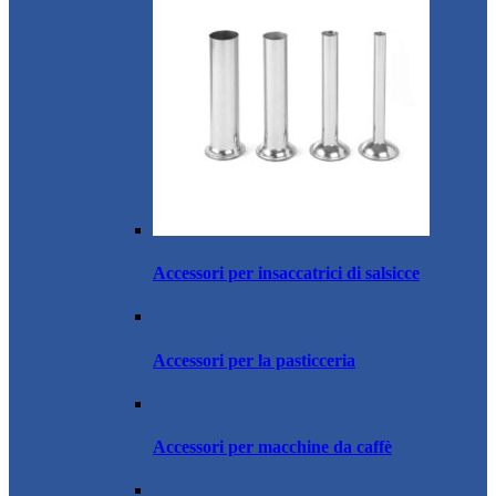
Accessori per insaccatrici di salsicce
Accessori per la pasticceria
Accessori per macchine da caffè