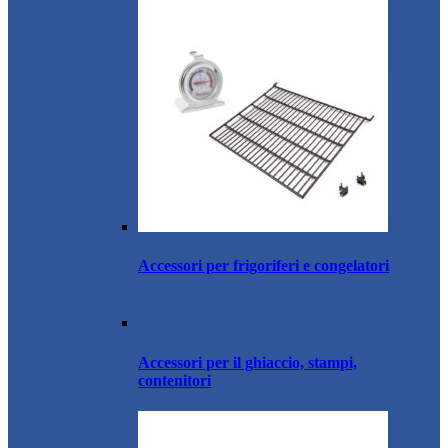
Accessori per frigoriferi e congelatori
Accessori per il ghiaccio, stampi,
contenitori