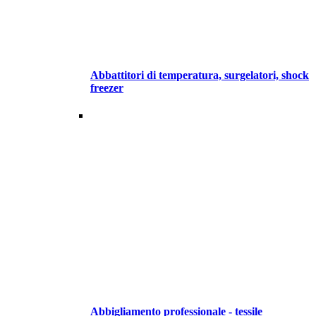
Abbattitori di temperatura, surgelatori, shock
freezer
Abbigliamento professionale - tessile