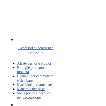
Accessori e utensili per
pasticceria
Alzate per torte e dolci
Bottiglie per panna
montata
Cannelli per caramellare
e flambare
Macchine per tartellette
Mattarelli per pasta
Sac à poche e beccucci
per decorazione