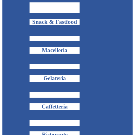
Snack & Fastfood
Macelleria
Gelateria
Caffetteria
Ristorante