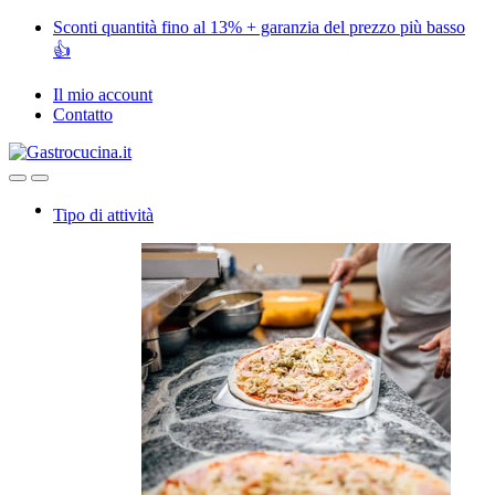
Skip
Skip
Sconti quantità fino al 13% + garanzia del prezzo più basso
to
to
👍
navigation
content
Il mio account
Contatto
Open
Close
Tipo di attività