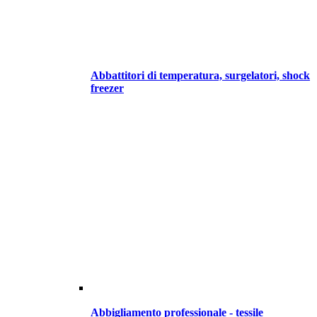
Abbattitori di temperatura, surgelatori, shock
freezer
Abbigliamento professionale - tessile