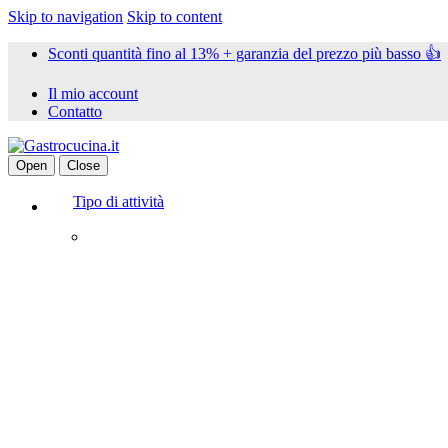
Skip to navigation
Skip to content
Sconti quantità fino al 13% + garanzia del prezzo più basso 👍
Il mio account
Contatto
Open
Close
Tipo di attività